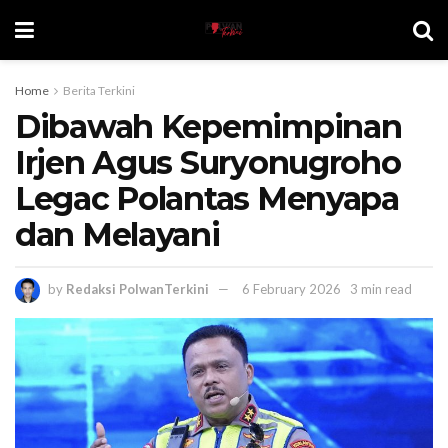
Home
Berita Terkini
Dibawah Kepemimpinan
Irjen Agus Suryonugroho
Legac Polantas Menyapa
dan Melayani
by
Redaksi PolwanTerkini
6 February 2026
3 min read