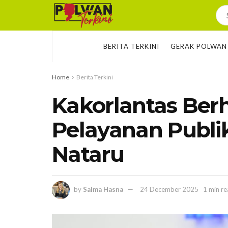
BERITA TERKINI
GERAK POLWAN
Home
Berita Terkini
Kakorlantas Berh
Pelayanan Publik
Nataru
by
Salma Hasna
24 December 2025
1 min r