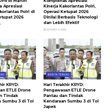
 DPR RI Martin
Kompolnas Apresiasi
 Apresiasi
Kinerja Kakorlantas Polri,
korlantas Polri di
Operasi Ketupat 2026
etupat 2026
Dinilai Berbasis Teknologi
dan Lebih Efektif
6
30 MARCH 2026
INI
BERITA TERKINI
hir KRYD:
Hari Terakhir KRYD:
an ETLE Drone
Pengawasan ETLE Drone
n Tindak
Pantau dan Tindak
 Sumbu 3 di Tol
Kendaraan Sumbu 3 di Tol
Japek