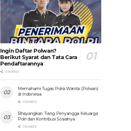
Ingin Daftar Polwan?
Berikut Syarat dan Tata Cara
Pendaftarannya
0 SHARES
Memahami Tugas Polisi Wanita (Polwan)
di Indonesia
0 SHARES
Bhayangkari: Tiang Penyangga Keluarga
Polri dan Kontribusi Sosialnya
0 SHARES