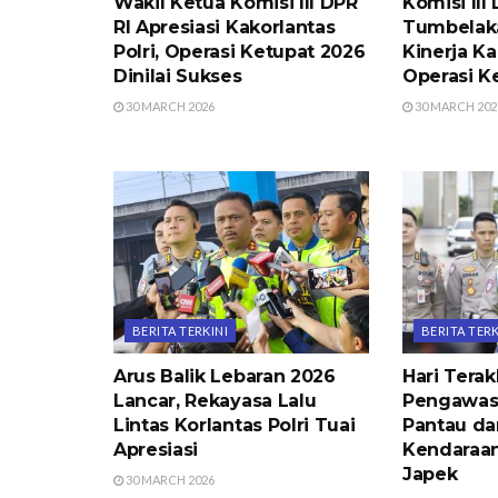
Wakil Ketua Komisi III DPR
Komisi III
RI Apresiasi Kakorlantas
Tumbelaka
Polri, Operasi Ketupat 2026
Kinerja Ka
Dinilai Sukses
Operasi K
30 MARCH 2026
30 MARCH 202
BERITA TERKINI
BERITA TERK
Arus Balik Lebaran 2026
Hari Terak
Lancar, Rekayasa Lalu
Pengawas
Lintas Korlantas Polri Tuai
Pantau da
Apresiasi
Kendaraan
Japek
30 MARCH 2026