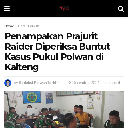
Home
Gerak Polwan
Penampakan Prajurit
Raider Diperiksa Buntut
Kasus Pukul Polwan di
Kalteng
by
Redaksi PolwanTerkini
8 December 2021
2 min read