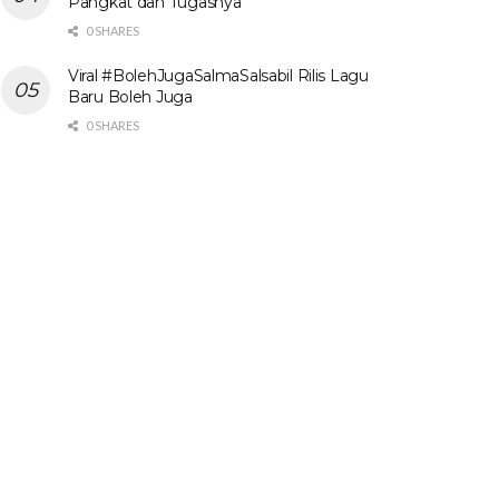
Pangkat dan Tugasnya
0 SHARES
Viral #BolehJugaSalmaSalsabil Rilis Lagu
Baru Boleh Juga
0 SHARES