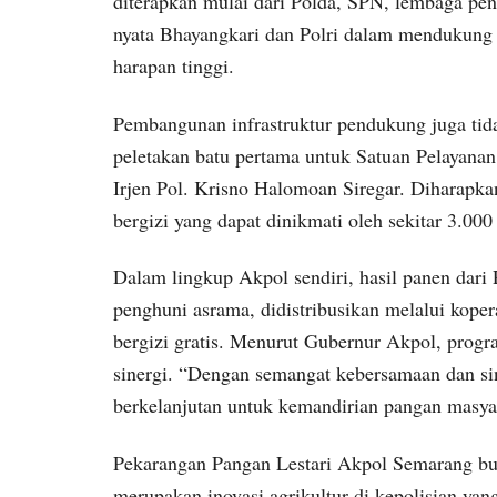
diterapkan mulai dari Polda, SPN, lembaga pen
nyata Bhayangkari dan Polri dalam mendukung
harapan tinggi.
Pembangunan infrastruktur pendukung juga tidak
peletakan batu pertama untuk Satuan Pelayan
Irjen Pol. Krisno Halomoan Siregar. Diharapk
bergizi yang dapat dinikmati oleh sekitar 3.000 
Dalam lingkup Akpol sendiri, hasil panen dari
penghuni asrama, didistribusikan melalui kope
bergizi gratis. Menurut Gubernur Akpol, prog
sinergi. “Dengan semangat kebersamaan dan sin
berkelanjutan untuk kemandirian pangan masya
Pekarangan Pangan Lestari Akpol Semarang bu
merupakan inovasi agrikultur di kepolisian yan