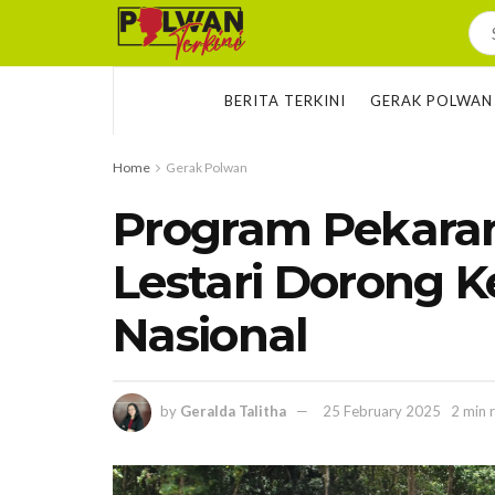
BERITA TERKINI
GERAK POLWAN
Home
Gerak Polwan
Program Pekara
Lestari Dorong 
Nasional
by
Geralda Talitha
25 February 2025
2 min 