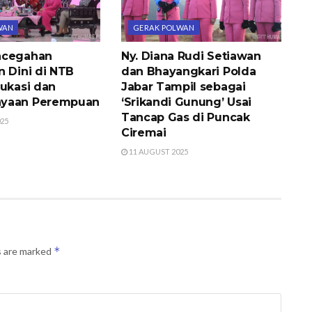
WAN
GERAK POLWAN
ncegahan
Ny. Diana Rudi Setiawan
n Dini di NTB
dan Bhayangkari Polda
dukasi dan
Jabar Tampil sebagai
yaan Perempuan
‘Srikandi Gunung’ Usai
Tancap Gas di Puncak
25
Ciremai
11 AUGUST 2025
*
s are marked