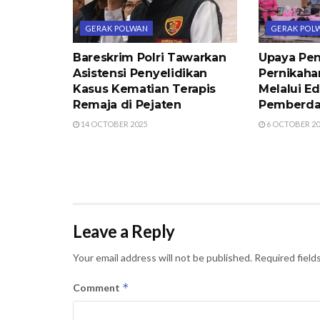
GERAK POLWAN
GERAK POL
Bareskrim Polri Tawarkan
Upaya Pe
Asistensi Penyelidikan
Pernikaha
Kasus Kematian Terapis
Melalui E
Remaja di Pejaten
Pemberda
14 OCTOBER 2025
6 OCTOBER 20
Leave a Reply
Your email address will not be published.
Required field
*
Comment