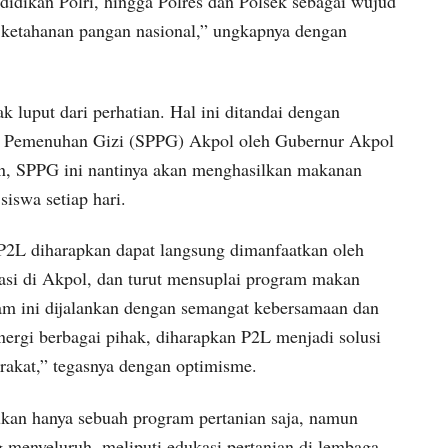
didikan Polri, hingga Polres dan Polsek sebagai wujud
 ketahanan pangan nasional,” ungkapnya dengan
 luput dari perhatian. Hal ini ditandai dengan
an Pemenuhan Gizi (SPPG) Akpol oleh Gubernur Akpol
an, SPPG ini nantinya akan menghasilkan makanan
siswa setiap hari.
 P2L diharapkan dapat langsung dimanfaatkan oleh
rasi di Akpol, dan turut mensuplai program makan
ram ini dijalankan dengan semangat kebersamaan dan
ergi berbagai pihak, diharapkan P2L menjadi solusi
rakat,” tegasnya dengan optimisme.
kan hanya sebuah program pertanian saja, namun
g menyeluruh, meliputi edukasi pertanian di lembaga