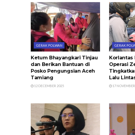
GERAK POLWAN
GERAK POL
Ketum Bhayangkari Tinjau
Korlantas 
dan Berikan Bantuan di
Operasi Z
Posko Pengungsian Aceh
Tingkatka
Tamiang
Lalu Linta
12 DECEMBER 2025
17 NOVEMBER