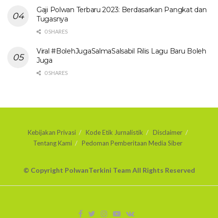
Gaji Polwan Terbaru 2023: Berdasarkan Pangkat dan
Tugasnya
0 SHARES
Viral #BolehJugaSalmaSalsabil Rilis Lagu Baru Boleh
Juga
0 SHARES
Kebijakan Privasi
Kode Etik Jurnalistik
Disclaimer
Tentang Kami
Pedoman Pemberitaan Media Siber
© Copyright PolwanTerkini Team All Rights Reserved