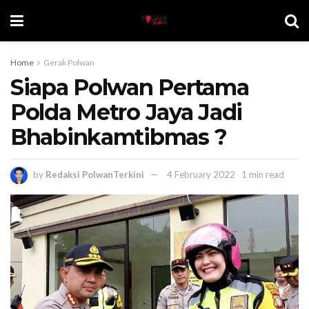
Home
Gerak Polwan
Siapa Polwan Pertama
Polda Metro Jaya Jadi
Bhabinkamtibmas ?
by
Redaksi PolwanTerkini
4 February 2022
1 min read