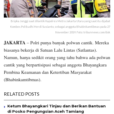
Bripka Jonggi saat dilantik Kapolres Metro Jakarta Utara yang saat itu dijabat
Kombes Pol Budhi Herdi Susianto, sebagai anggota Bhabinkamtibmas pada 27
November 2019. Foto: tribunnews.com/dok
JAKARTA
– Polri punya banyak polwan cantik. Mereka
biasanya bekerja di Satuan Lalu Lintas (Satlantas).
Namun, hanya sedikit orang yang tahu bahwa ada polwan
cantik yang berpartisipasi sebagai anggota Bhayangkara
Pembina Keamanan dan Ketertiban Masyarakat
(Bhabinkamtibmas).
RELATED POSTS
Ketum Bhayangkari Tinjau dan Berikan Bantuan
di Posko Pengungsian Aceh Tamiang