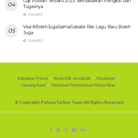
Gaji Polwan Terbaru 2023: Berdasarkan Pangkat dan
Tugasnya
0 SHARES
Viral #BolehJugaSalmaSalsabil Rilis Lagu Baru Boleh
Juga
0 SHARES
Kebijakan Privasi
Kode Etik Jurnalistik
Disclaimer
Tentang Kami
Pedoman Pemberitaan Media Siber
© Copyright PolwanTerkini Team All Rights Reserved