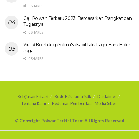
0 SHARES
Gaji Polwan Terbaru 2023: Berdasarkan Pangkat dan
Tugasnya
0 SHARES
Viral #BolehJugaSalmaSalsabil Rilis Lagu Baru Boleh
Juga
0 SHARES
Kebijakan Privasi
Kode Etik Jurnalistik
Disclaimer
Tentang Kami
Pedoman Pemberitaan Media Siber
© Copyright PolwanTerkini Team All Rights Reserved