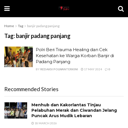
Home
Tag
banjir padang panjang
Tag:
banjir padang panjang
Polri Beri Trauma Healing dan Cek
Kesehatan ke Warga Korban Banjir di
Padang Panjang
BY
REDAKSI POLWANTERKINI
17 MAY 2024
0
Recommended Stories
Menhub dan Kakorlantas Tinjau
Pelabuhan Merak dan Ciwandan Jelang
Puncak Arus Mudik Lebaran
18 MARCH 2026