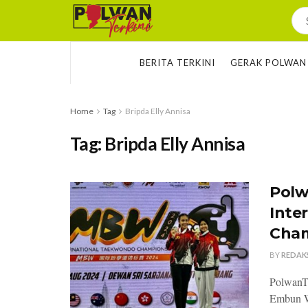
BERITA TERKINI
GERAK POLWAN
Home
Tag
Bripda Elly Annisa
Tag:
Bripda Elly Annisa
Polw
Inte
Cham
BY
REDAK
PolwanTe
Embun W