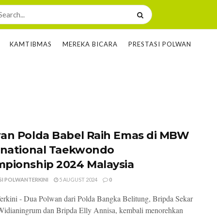
KAMTIBMAS
MEREKA BICARA
PRESTASI POLWAN
an Polda Babel Raih Emas di MBW
rnational Taekwondo
pionship 2024 Malaysia
SI POLWANTERKINI
5 AUGUST 2024
0
rkini - Dua Polwan dari Polda Bangka Belitung, Bripda Sekar
idianingrum dan Bripda Elly Annisa, kembali menorehkan