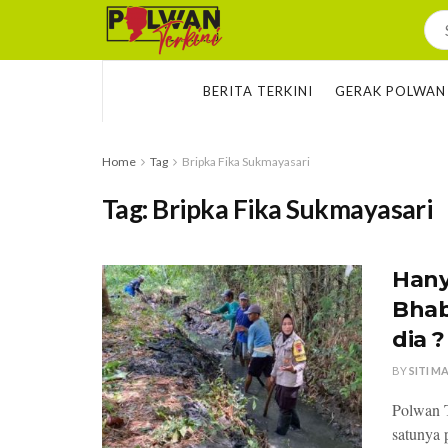
BERITA TERKINI
GERAK POLWAN
Home
Tag
Bripka Fika Sukmayasari
Tag:
Bripka Fika Sukmayasari
Hany
Bhab
dia ?
BY
SITI 
Polwan T
satunya 