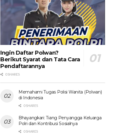
Ingin Daftar Polwan?
Berikut Syarat dan Tata Cara
Pendaftarannya
0 SHARES
Memahami Tugas Polisi Wanita (Polwan)
di Indonesia
0 SHARES
Bhayangkari: Tiang Penyangga Keluarga
Polri dan Kontribusi Sosialnya
0 SHARES