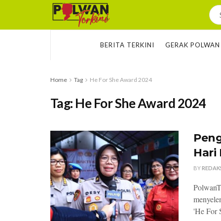
BERITA TERKINI
GERAK POLWAN
Home
Tag
He For She Award 2024
Tag:
He For She Award 2024
Peng
Hari
BY
REDAK
PolwanTe
menyelen
'He For 