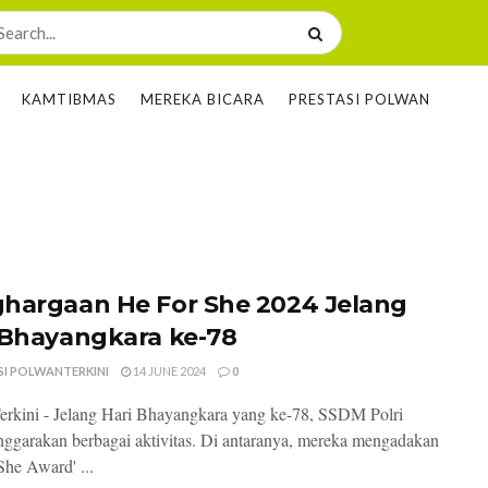
KAMTIBMAS
MEREKA BICARA
PRESTASI POLWAN
hargaan He For She 2024 Jelang
 Bhayangkara ke-78
SI POLWANTERKINI
14 JUNE 2024
0
rkini - Jelang Hari Bhayangkara yang ke-78, SSDM Polri
ggarakan berbagai aktivitas. Di antaranya, mereka mengadakan
She Award' ...