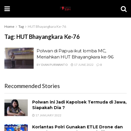
Home
Tag
HUT Bhayangkara Ke-76
Tag:
HUT Bhayangkara Ke-76
Polwan di Papua ikut lomba MC,
Meriahkan HUT Bhayangkara ke-96
BY
DIAN PURWANTO
17 JUNE 2022
0
Recommended Stories
Polwan ini Jadi Kapolsek Termuda di Jawa,
Siapakah Dia ?
17 JANUARY 2022
Korlantas Polri Gunakan ETLE Drone dan