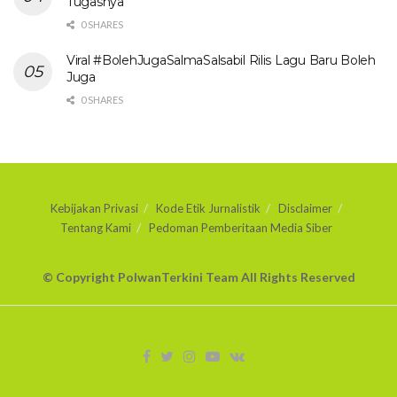
Tugasnya
0 SHARES
Viral #BolehJugaSalmaSalsabil Rilis Lagu Baru Boleh
Juga
0 SHARES
Kebijakan Privasi
Kode Etik Jurnalistik
Disclaimer
Tentang Kami
Pedoman Pemberitaan Media Siber
© Copyright PolwanTerkini Team All Rights Reserved