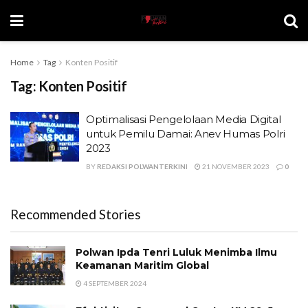
Home
Tag
Konten Positif
Tag:
Konten Positif
Optimalisasi Pengelolaan Media Digital
untuk Pemilu Damai: Anev Humas Polri
2023
BY
REDAKSI POLWANTERKINI
21 NOVEMBER 2023
0
Recommended Stories
Polwan Ipda Tenri Luluk Menimba Ilmu
Keamanan Maritim Global
4 SEPTEMBER 2024