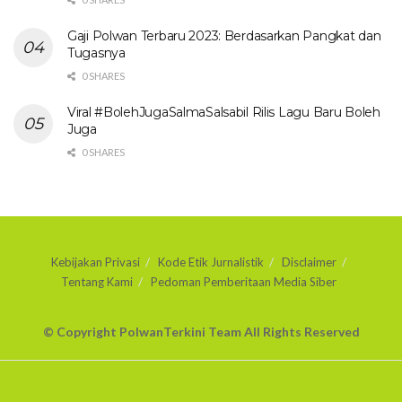
Gaji Polwan Terbaru 2023: Berdasarkan Pangkat dan
Tugasnya
0 SHARES
Viral #BolehJugaSalmaSalsabil Rilis Lagu Baru Boleh
Juga
0 SHARES
Kebijakan Privasi
Kode Etik Jurnalistik
Disclaimer
Tentang Kami
Pedoman Pemberitaan Media Siber
© Copyright PolwanTerkini Team All Rights Reserved