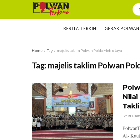
BERITA TERKINI
GERAK POLWAN
Home
Tag
majelis taklim Polwan Polda Metro Jaya
Tag:
majelis taklim Polwan Pol
Polw
Nila
Takl
BY
REDAK
PolwanTe
Al- Kaut