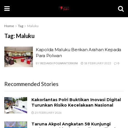
Home
Tag
Maluku
Tag:
Maluku
Kapolda Maluku Berikan Arahan Kepada
Para Polwan
BY
REDAKSI POLWANTERKINI
18 FEBRUARY 2022
0
Recommended Stories
Kakorlantas Polri Buktikan Inovasi Digital
Turunkan Risiko Kecelakaan Nasional
25 FEBRUARY 2026
Taruna Akpol Angkatan 58 Kunjungi