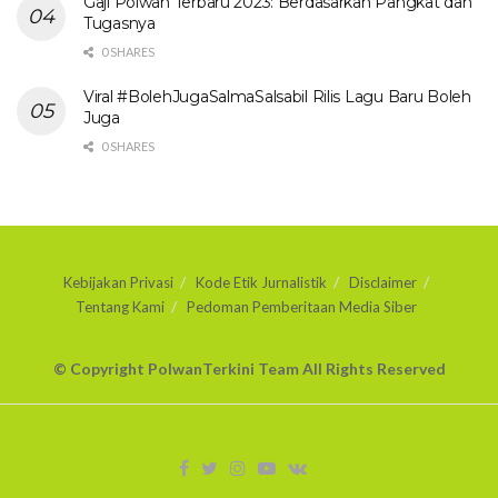
Gaji Polwan Terbaru 2023: Berdasarkan Pangkat dan
Tugasnya
0 SHARES
Viral #BolehJugaSalmaSalsabil Rilis Lagu Baru Boleh
Juga
0 SHARES
Kebijakan Privasi
Kode Etik Jurnalistik
Disclaimer
Tentang Kami
Pedoman Pemberitaan Media Siber
© Copyright PolwanTerkini Team All Rights Reserved