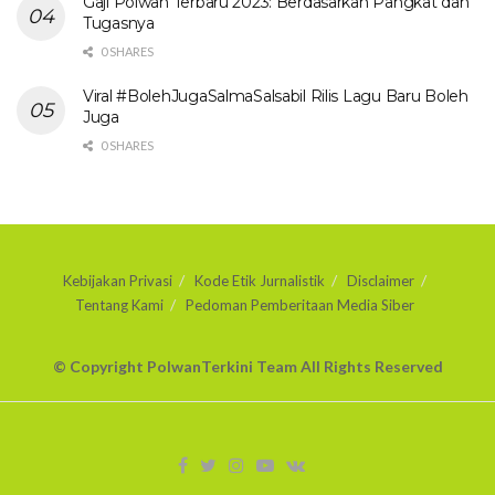
Gaji Polwan Terbaru 2023: Berdasarkan Pangkat dan
Tugasnya
0 SHARES
Viral #BolehJugaSalmaSalsabil Rilis Lagu Baru Boleh
Juga
0 SHARES
Kebijakan Privasi
Kode Etik Jurnalistik
Disclaimer
Tentang Kami
Pedoman Pemberitaan Media Siber
© Copyright PolwanTerkini Team All Rights Reserved