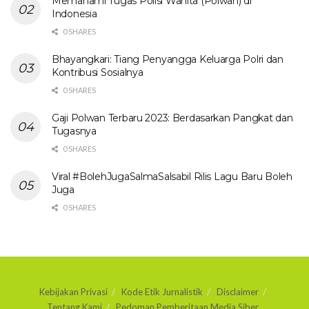
Memahami Tugas Polisi Wanita (Polwan) di
Indonesia
0 SHARES
Bhayangkari: Tiang Penyangga Keluarga Polri dan
Kontribusi Sosialnya
0 SHARES
Gaji Polwan Terbaru 2023: Berdasarkan Pangkat dan
Tugasnya
0 SHARES
Viral #BolehJugaSalmaSalsabil Rilis Lagu Baru Boleh
Juga
0 SHARES
Kebijakan Privasi
Kode Etik Jurnalistik
Disclaimer
Tentang Kami
Pedoman Pemberitaan Media Siber