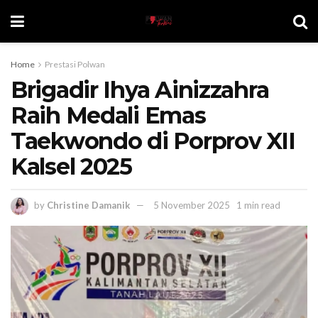
Home
Prestasi Polwan
Brigadir Ihya Ainizzahra
Raih Medali Emas
Taekwondo di Porprov XII
Kalsel 2025
by
Christine Damanik
5 November 2025
1 min read