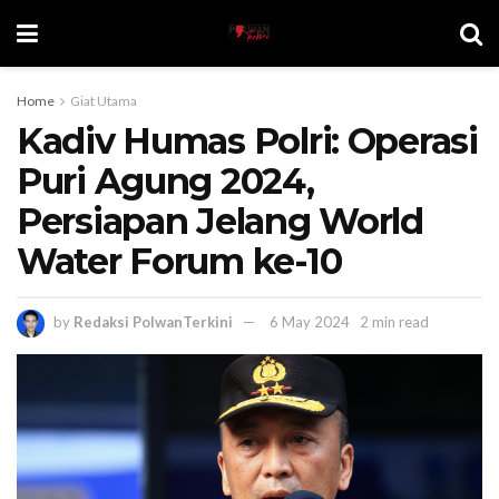
Home
Giat Utama
Kadiv Humas Polri: Operasi
Puri Agung 2024,
Persiapan Jelang World
Water Forum ke-10
by
Redaksi PolwanTerkini
6 May 2024
2 min read