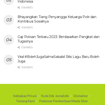
Indonesia
0 SHARES
Bhayangkari: Tiang Penyangga Keluarga Polri dan
Kontribusi Sosialnya
0 SHARES
Gaji Polwan Terbaru 2023: Berdasarkan Pangkat dan
Tugasnya
0 SHARES
Viral #BolehJugaSalmaSalsabil Rilis Lagu Baru Boleh
Juga
0 SHARES
Kebijakan Privasi
Kode Etik Jurnalistik
Disclaimer
Tentang Kami
Pedoman Pemberitaan Media Siber