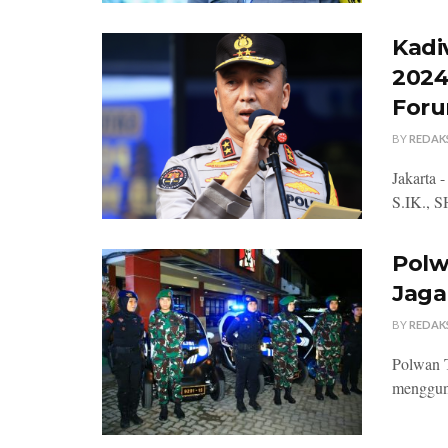
Kadi
2024
Foru
BY
REDAK
Jakarta 
S.IK., S
Polw
Jaga
BY
REDAK
Polwan T
mengguna