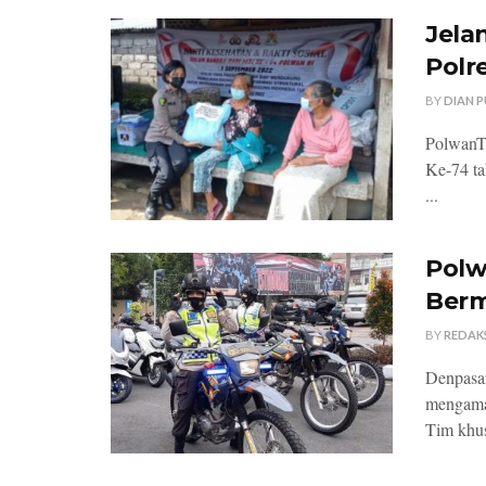
Jela
Polr
BY
DIAN 
PolwanTe
Ke-74 ta
...
Polw
Berm
BY
REDAK
Denpasar
mengama
Tim khus