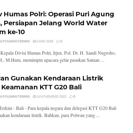
v Humas Polri: Operasi Puri Agung
, Persiapan Jelang World Water
m ke-10
SI POLWANTERKINI
6 MAY 2024
0
- Kepala Divisi Humas Polri, Irjen. Pol. Dr. H. Sandi Nugroho,
H., M.Hum, memimpin upacara gelar pasukan Satuan ...
an Gunakan Kendaraan Listrik
 Keamanan KTT G20 Bali
SI POLWANTERKINI
16 NOVEMBER 2022
0
erkini - Bali - Para kepala negara dan delegasi KTT G20 Bali
kan kendaraan listrik. Bahkan, para Polwan yang ...