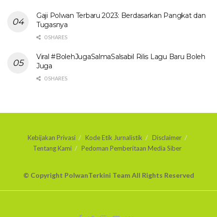
Gaji Polwan Terbaru 2023: Berdasarkan Pangkat dan
Tugasnya
0 SHARES
Viral #BolehJugaSalmaSalsabil Rilis Lagu Baru Boleh
Juga
0 SHARES
Kebijakan Privasi
Kode Etik Jurnalistik
Disclaimer
Tentang Kami
Pedoman Pemberitaan Media Siber
© Copyright PolwanTerkini Team All Rights Reserved