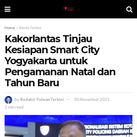
Home
Berita Terkini
Kakorlantas Tinjau
Kesiapan Smart City
Yogyakarta untuk
Pengamanan Natal dan
Tahun Baru
by
Redaksi PolwanTerkini
30 November 2025
2 min read